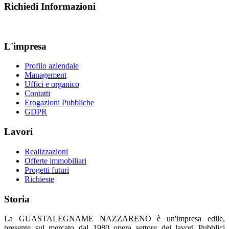
Richiedi Informazioni
L'impresa
Profilo aziendale
Management
Uffici e organico
Contatti
Erogazioni Pubbliche
GDPR
Lavori
Realizzazioni
Offerte immobiliari
Progetti futuri
Richieste
Storia
La GUASTALEGNAME NAZZARENO è un'impresa edile,
presente sul mercato dal 1980 opera settore dei lavori Pubblici