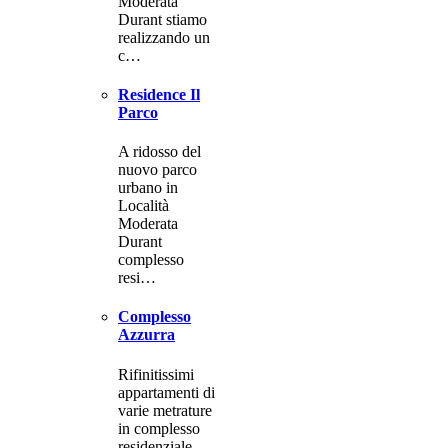
Moderata
Durant stiamo
realizzando un
c…
Residence Il
Parco
A ridosso del
nuovo parco
urbano in
Località
Moderata
Durant
complesso
resi…
Complesso
Azzurra
Rifinitissimi
appartamenti di
varie metrature
in complesso
residenziale