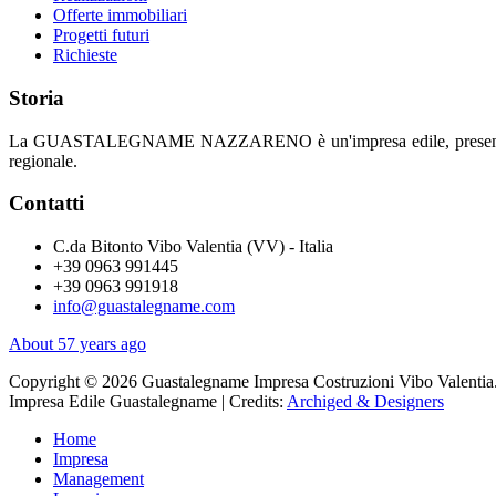
Offerte immobiliari
Progetti futuri
Richieste
Storia
La GUASTALEGNAME NAZZARENO è un'impresa edile, presente sul merc
regionale.
Contatti
C.da Bitonto Vibo Valentia (VV) - Italia
+39 0963 991445
+39 0963 991918
info@guastalegname.com
About 57 years ago
Copyright © 2026 Guastalegname Impresa Costruzioni Vibo Valentia. Tutt
Impresa Edile Guastalegname | Credits:
Archiged & Designers
Home
Impresa
Management