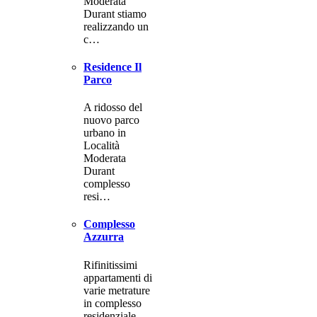
Moderata
Durant stiamo
realizzando un
c…
Residence Il
Parco
A ridosso del
nuovo parco
urbano in
Località
Moderata
Durant
complesso
resi…
Complesso
Azzurra
Rifinitissimi
appartamenti di
varie metrature
in complesso
residenziale