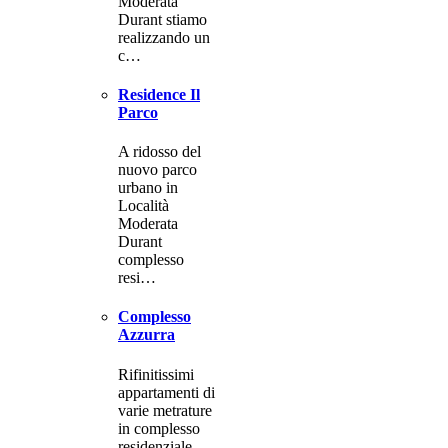
Moderata
Durant stiamo
realizzando un
c…
Residence Il
Parco
A ridosso del
nuovo parco
urbano in
Località
Moderata
Durant
complesso
resi…
Complesso
Azzurra
Rifinitissimi
appartamenti di
varie metrature
in complesso
residenziale